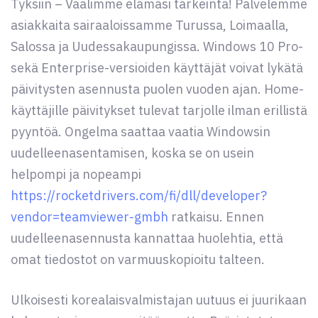
Tyksiin – Vaalimme elämäsi tärkeintä! Palvelemme
asiakkaita sairaaloissamme Turussa, Loimaalla,
Salossa ja Uudessakaupungissa. Windows 10 Pro-
sekä Enterprise-versioiden käyttäjät voivat lykätä
päivitysten asennusta puolen vuoden ajan. Home-
käyttäjille päivitykset tulevat tarjolle ilman erillistä
pyyntöä. Ongelma saattaa vaatia Windowsin
uudelleenasentamisen, koska se on usein
helpompi ja nopeampi
https://rocketdrivers.com/fi/dll/developer?
vendor=teamviewer-gmbh
ratkaisu. Ennen
uudelleenasennusta kannattaa huolehtia, että
omat tiedostot on varmuuskopioitu talteen.
Ulkoisesti korealaisvalmistajan uutuus ei juurikaan