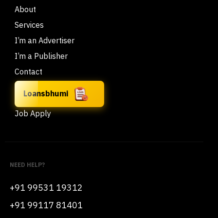
About
Services
I’m an Advertiser
I’m a Publisher
Contact
Loansbhumi
Job Apply
NEED HELP?
+91 99531 19312
+91 99117 81401